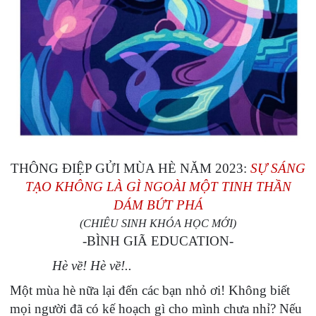
THÔNG ĐIỆP GỬI MÙA HÈ NĂM 2023:
SỰ SÁNG
TẠO KHÔNG LÀ GÌ NGOÀI MỘT TINH THẦN
DÁM BỨT PHÁ
(CHIÊU SINH KHÓA HỌC MỚI)
-BÌNH GIÃ EDUCATION-
Hè về! Hè về!..
Một mùa hè nữa lại đến các bạn nhỏ ơi! Không biết
mọi người đã có kế hoạch gì cho mình chưa nhỉ? Nếu