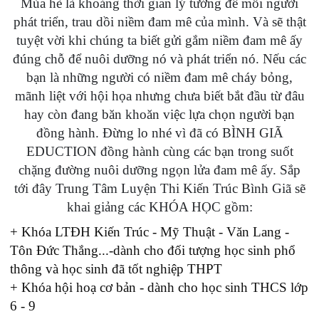
Mùa hè là khoảng thời gian lý tưởng để mỗi người
phát triển, trau dồi niềm đam mê của mình. Và sẽ thật
tuyệt vời khi chúng ta biết gửi gắm niềm đam mê ấy
đúng chỗ để nuôi dưỡng nó và phát triển nó. Nếu các
bạn là những người có niềm đam mê cháy bỏng,
mãnh liệt với hội họa nhưng chưa biết bắt đầu từ đâu
hay còn đang băn khoăn việc lựa chọn người bạn
đồng hành. Đừng lo nhé vì đã có BÌNH GIÃ
EDUCTION đồng hành cùng các bạn trong suốt
chặng đường nuôi dưỡng ngọn lửa đam mê ấy. Sắp
tới đây Trung Tâm Luyện Thi Kiến Trúc Bình Giã sẽ
khai giảng các KHÓA HỌC gồm:
+ Khóa LTĐH Kiến Trúc - Mỹ Thuật - Văn Lang -
Tôn Đức Thắng...-dành cho đối tượng học sinh phổ
thông và học sinh đã tốt nghiệp THPT
+ Khóa hội hoạ cơ bản - dành cho học sinh THCS lớp
6 - 9