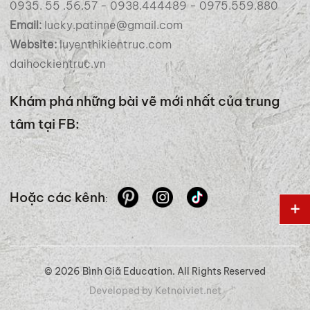
0935. 55 .56.57 - 0938.444489 - 0975.559.880
Email:
lucky.patinne@gmail.com
Website:
luyenthikientruc.com
daihockientruc.vn
Khám phá những bài vẽ mới nhất của trung
tâm tại FB:
Hoặc các kênh
:
© 2026 Bình Giã Education. All Rights Reserved
Developed by Ketnoiviet.net