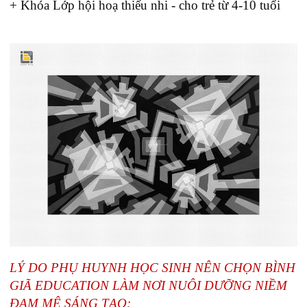
+ Khóa Lớp hội hoạ thiếu nhi - cho trẻ từ 4-10 tuổi
LÝ DO PHỤ HUYNH HỌC SINH NÊN CHỌN BÌNH
GIÃ EDUCATION LÀM NƠI NUÔI DƯỠNG NIỀM
ĐAM MÊ SÁNG TẠO: