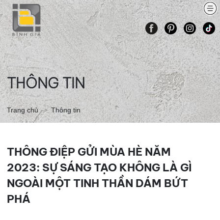
TRANG
GIỚI
CÁC
BÀI
LỚP
THÔNG
LIÊN
CHỦ
THIỆU
KHÓA
VẼ
VẼ
TIN
HỆ
HỌC
THAM
ONLINE
KHẢO
THÔNG TIN
Trang chủ
Thông tin
THÔNG ĐIỆP GỬI MÙA HÈ NĂM
2023: SỰ SÁNG TẠO KHÔNG LÀ GÌ
NGOÀI MỘT TINH THẦN DÁM BỨT
PHÁ