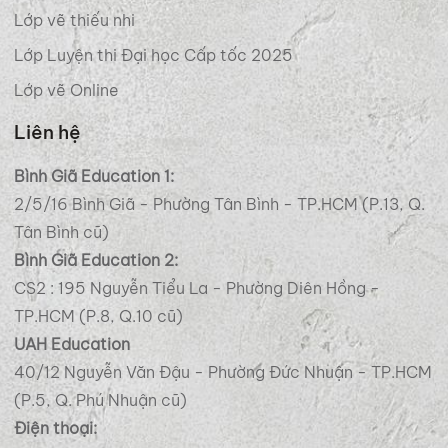
Lớp vẽ thiếu nhi
Lớp Luyện thi Đại học Cấp tốc 2025
Lớp vẽ Online
Liên hệ
Bình Giã Education 1:
2/5/16 Bình Giã - Phường Tân Bình - TP.HCM (P.13, Q.
Tân Bình cũ)
Bình Giã Education 2:
CS2 : 195 Nguyễn Tiểu La - Phường Diên Hồng -
TP.HCM (P.8, Q.10 cũ)
UAH Education
40/12 Nguyễn Văn Đậu - Phường Đức Nhuận - TP.HCM
(P.5, Q. Phú Nhuận cũ)
Điện thoại: