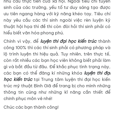
nhu cầu thực tiễn của xã hội. Ngoài tiêu chí tuyển
sinh của các trường, yếu tố tư duy sáng tạo được
ưu tiên ngang hàng với kỹ năng khéo tay. Tiêu chí
này yêu cầu các thí sinh ngoài việc rèn luyện kỹ
thuật hội họa thì đề thi còn đòi hỏi thí sinh phải có
hiểu biết văn hóa phong phú.
Chính vì vậy, để
luyện thi đại học kiến trúc
thành
công 100% thì các thí sinh phải có phương pháp và
lộ trình luyện thi hiệu quả. Tuy nhiên, trên thực tế,
còn rất nhiều các bạn học viên không biết phải làm
gì và bắt đầu từ đâu. Để khắc phục tình trạng này,
các bạn có thể đăng kí những khóa
luyện thi đại
học kiến trúc
tại Trung tâm luyện thi đại học kiến
trúc mỹ thuật Bình Giã để trang bị cho mình những
thông tin cũng như những kĩ năng cần thiết để
chinh phục môn vẽ nhé!
Chúc các bạn thành công!