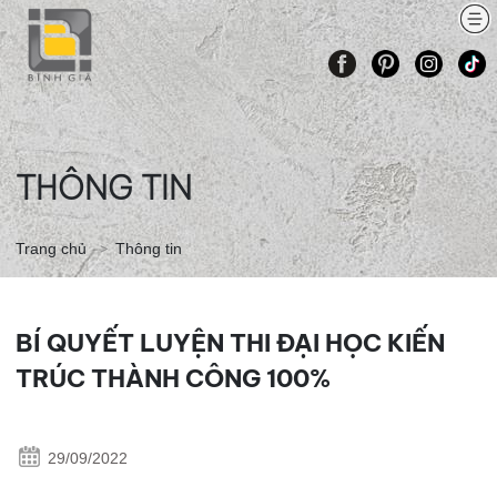
TRANG
GIỚI
CÁC
BÀI
LỚP
THÔNG
LIÊN
CHỦ
THIỆU
KHÓA
VẼ
VẼ
TIN
HỆ
HỌC
THAM
ONLINE
KHẢO
THÔNG TIN
Trang chủ
Thông tin
BÍ QUYẾT LUYỆN THI ĐẠI HỌC KIẾN
TRÚC THÀNH CÔNG 100%
29/09/2022