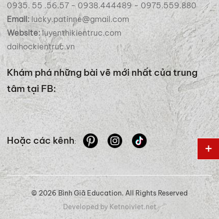
0935. 55 .56.57 - 0938.444489 - 0975.559.880
Email:
lucky.patinne@gmail.com
Website:
luyenthikientruc.com
daihockientruc.vn
Khám phá những bài vẽ mới nhất của trung
tâm tại FB:
Hoặc các kênh
:
© 2026 Bình Giã Education. All Rights Reserved
Developed by Ketnoiviet.net