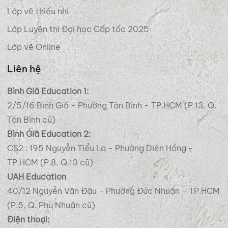
Lớp vẽ thiếu nhi
Lớp Luyện thi Đại học Cấp tốc 2025
Lớp vẽ Online
Liên hệ
Bình Giã Education 1:
2/5/16 Bình Giã - Phường Tân Bình - TP.HCM (P.13, Q.
Tân Bình cũ)
Bình Giã Education 2:
CS2 : 195 Nguyễn Tiểu La - Phường Diên Hồng -
TP.HCM (P.8, Q.10 cũ)
UAH Education
40/12 Nguyễn Văn Đậu - Phường Đức Nhuận - TP.HCM
(P.5, Q. Phú Nhuận cũ)
Điện thoại: