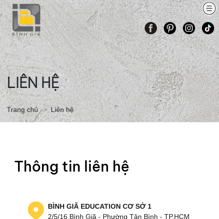
TRANG
GIỚI
CÁC
BÀI
LỚP
THÔNG
LIÊN
CHỦ
THIỆU
KHÓA
VẼ
VẼ
TIN
HỆ
HỌC
THAM
ONLINE
KHẢO
LIÊN HỆ
Trang chủ
Liên hệ
Thông tin liên hệ
BÌNH GIÃ EDUCATION CƠ SỞ 1
2/5/16 Bình Giã - Phường Tân Bình - TP.HCM