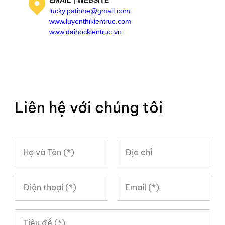
EMAIL | WEBSITE
lucky.patinne@gmail.com
www.luyenthikientruc.com
www.daihockientruc.vn
Liên hệ với chúng tôi