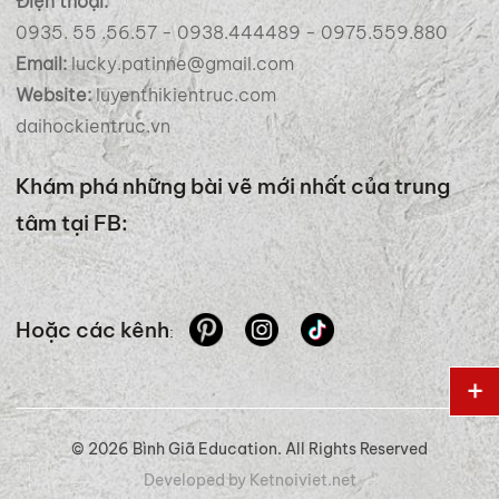
Điện thoại:
0935. 55 .56.57 - 0938.444489 - 0975.559.880
Email:
lucky.patinne@gmail.com
Website:
luyenthikientruc.com
daihockientruc.vn
Khám phá những bài vẽ mới nhất của trung
tâm tại FB:
Hoặc các kênh
:
© 2026 Bình Giã Education. All Rights Reserved
Developed by Ketnoiviet.net