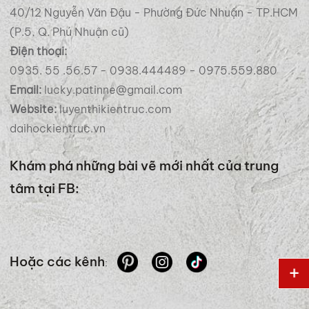
40/12 Nguyễn Văn Đậu - Phường Đức Nhuận - TP.HCM
(P.5, Q. Phú Nhuận cũ)
Điện thoại:
0935. 55 .56.57 - 0938.444489 - 0975.559.880
Email:
lucky.patinne@gmail.com
Website:
luyenthikientruc.com
daihockientruc.vn
Khám phá những bài vẽ mới nhất của trung
tâm tại FB:
Hoặc các kênh
: