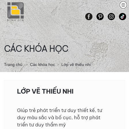
TRANG
GIỚI
CÁC
BÀI
LỚP
THÔNG
LIÊN
CHỦ
THIỆU
KHÓA
VẼ
VẼ
TIN
HỆ
HỌC
THAM
ONLINE
KHẢO
CÁC KHÓA HỌC
Trang chủ
Các khóa học
Lớp vẽ thiếu nhi
LỚP VẼ THIẾU NHI
Giúp trẻ phát triển tư duy thiết kế, tư
duy màu sắc và bố cục, hỗ trợ phát
triển tư duy thẩm mỹ